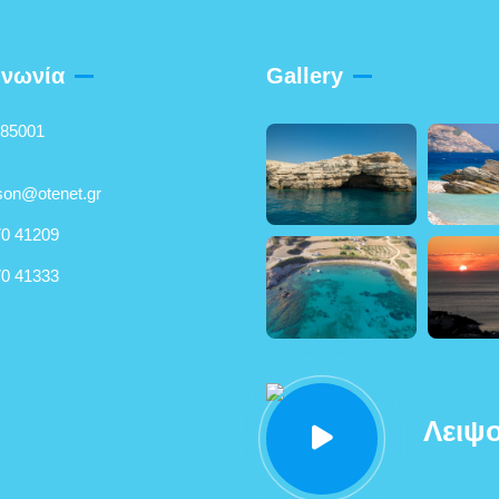
ινωνία
Gallery
 85001
son@otenet.gr
0 41209
0 41333
Λειψο