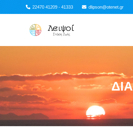
Παράκαμψη προς το κυρίως περιεχόμενο
22470 41209 - 41333
dlipson@otenet.gr
Main navigation
ΔΙΑ