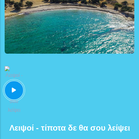
Λειψοί - τίποτα δε θα σου λείψει