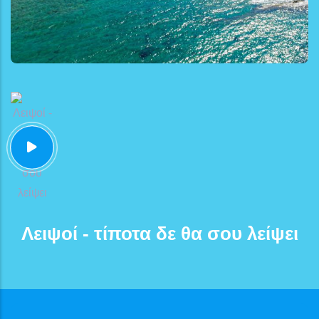
Λειψοί - τίποτα δε θα σου λείψει