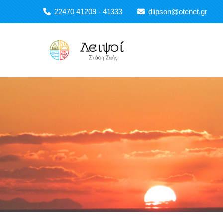
Παράκαμψη προς το κυρίως περιεχόμενο
22470 41209 - 41333
dlipson@otenet.gr
Main navigation