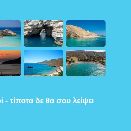
ί - τίποτα δε θα σου λείψει