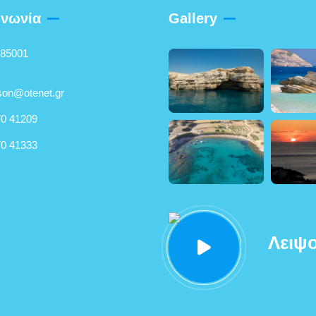
ινωνία
Gallery
 85001
son@otenet.gr
0 41209
0 41333
Λειψο