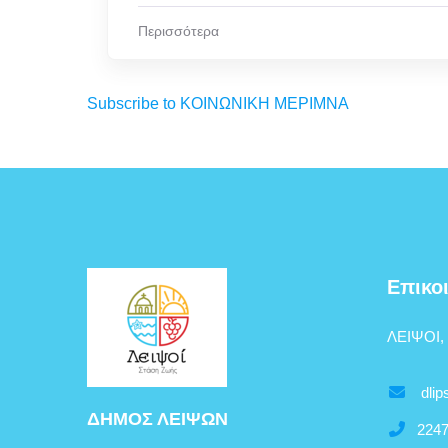
Περισσότερα
Subscribe to ΚΟΙΝΩΝΙΚΗ ΜΕΡΙΜΝΑ
Επικο
ΛΕΙΨΟΙ,
dlip
ΔΗΜΟΣ ΛΕΙΨΩΝ
2247