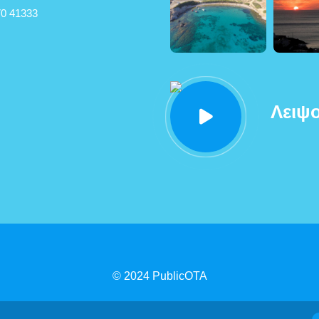
0 41333
Λειψο
© 2024
PublicOTA
ση Προβασιμότητας
|
Πολιτική Προστασίας Προσωπικών Δεδο