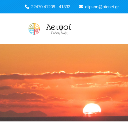
Παράκαμψη προς το κυρίως περιεχόμενο
22470 41209 - 41333
dlipson@otenet.gr
Main navigation