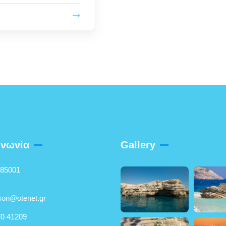
ινωνία
Gallery
 85001
son@otenet.gr
0 41209