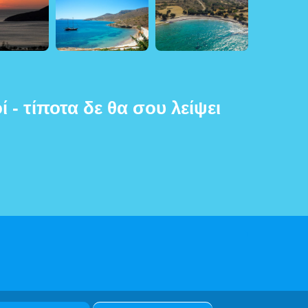
ί - τίποτα δε θα σου λείψει
μένων