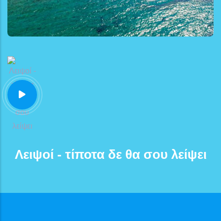
Λειψοί - τίποτα δε θα σου λείψει