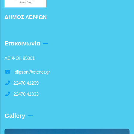
ΔΗΜΟΣ ΛΕΙΨΩΝ
Επικοινωνία
ΛΕΙΨΟΙ, 85001
dlipson@otenet.gr
22470 41209
22470 41333
Gallery