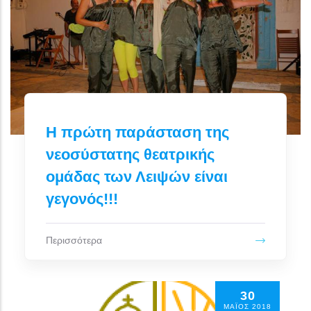
Η πρώτη παράσταση της
νεοσύστατης θεατρικής
ομάδας των Λειψών είναι
γεγονός!!!
Περισσότερα
30
ΜΆΙΟΣ 2018