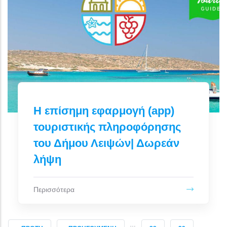
Η επίσημη εφαρμογή (app)
τουριστικής πληροφόρησης
του Δήμου Λειψών| Δωρεάν
λήψη
Περισσότερα
…