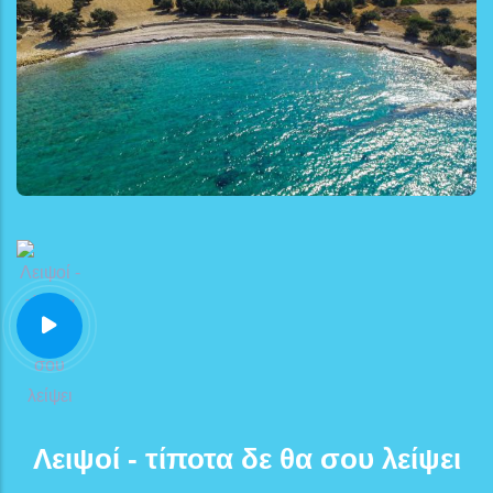
Λειψοί - τίποτα δε θα σου λείψει