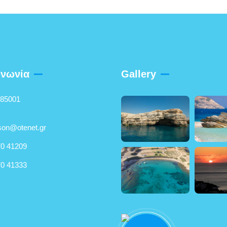
ινωνία
Gallery
 85001
son@otenet.gr
0 41209
0 41333