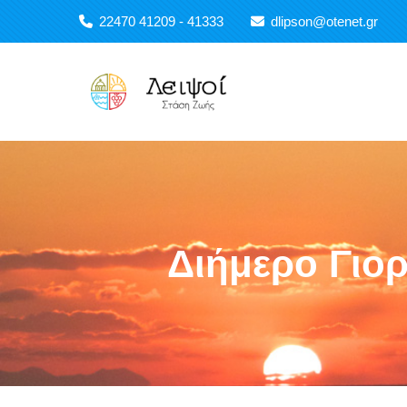
Παράκαμψη προς το κυρίως περιεχόμενο
22470 41209 - 41333
dlipson@otenet.gr
Main navigation
Διήμερο Γιορ