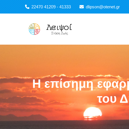
Παράκαμψη προς το κυρίως περιεχόμενο
22470 41209 - 41333
dlipson@otenet.gr
Main navigation
Η επίσημη εφαρ
του 