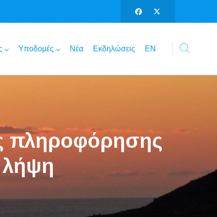
ς
Υποδομές
Νέα
Εκδηλώσεις
ΕΝ
ής πληροφόρησης
 λήψη