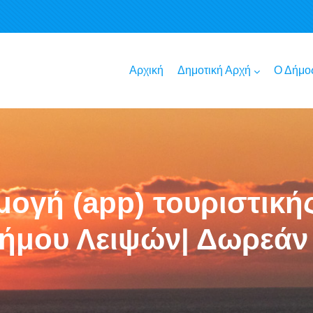
Αρχική
Δημοτική Αρχή
Ο Δήμο
μογή (app) τουριστικ
Δήμου Λειψών| Δωρεάν