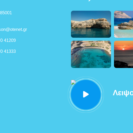
 85001
son@otenet.gr
0 41209
0 41333
Λειψο