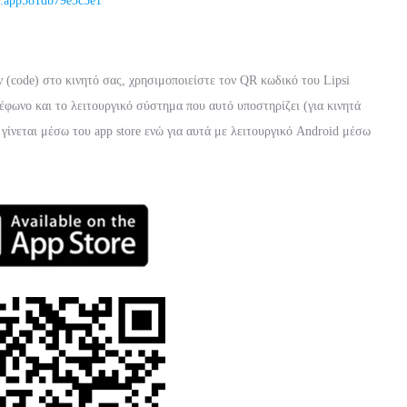
pps.app581db79e3c5e1
(code) στο κινητό σας, χρησιμοποιείστε τον QR κωδικό του Lipsi
έφωνο και το λειτουργικό σύστημα που αυτό υποστηρίζει (για κινητά
γίνεται μέσω του app store ενώ για αυτά με λειτουργικό Android μέσω