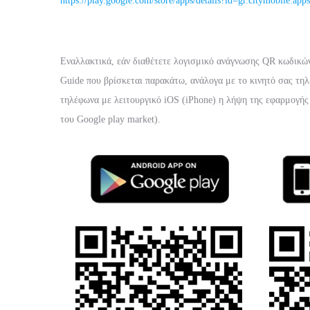
https://play.google.com/store/apps/details?id=gr.citymobile.a
Εναλλακτικά, εάν διαθέτετε λογισμικό ανάγνωσης QR κωδικών 
Guide που βρίσκεται παρακάτω, ανάλογα με το κινητό σας τηλ
τηλέφωνα με λειτουργικό iOS (iPhone) η λήψη της εφαρμογής 
του Google play market).