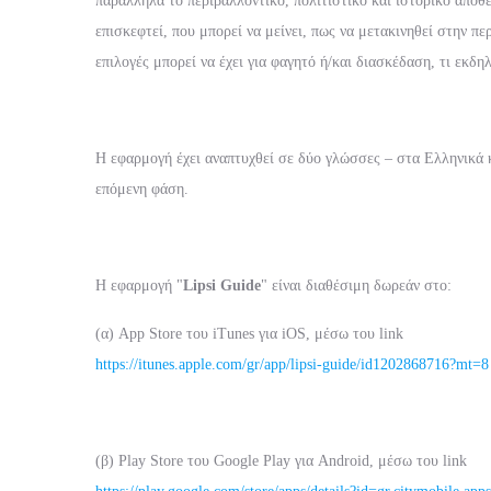
παράλληλα το περιβαλλοντικό, πολιτιστικό και ιστορικό απόθ
επισκεφτεί, που μπορεί να μείνει, πως να μετακινηθεί στην περ
επιλογές μπορεί να έχει για φαγητό ή/και διασκέδαση, τι εκδ
Η εφαρμογή έχει αναπτυχθεί σε δύο γλώσσες – στα Ελληνικά 
επόμενη φάση.
Η εφαρμογή "
Lipsi Guide
" είναι διαθέσιμη δωρεάν στο:
(α) App Store του iTunes για iOS, μέσω του link
https://itunes.apple.com/gr/app/lipsi-guide/id1202868716?mt=8
(β) Play Store του Google Play για Android, μέσω του link