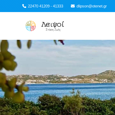
Παράκαμψη προς το κυρίως περιεχόμενο
22470 41209 - 41333
dlipson@otenet.gr
Main navigation