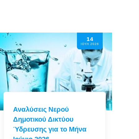
14
ΑΠΟΦΑΣΗ ΔΗΜΑΡΧΟΥ
ΙΟΥΛ 2026
170/2026 Συγκρότηση
Δημοτικής Επιτροπής
Δήμου Λειψών για τη
δεύτερη θητεία της
αυτοδιοικητικής
περιόδου [2024-2028]
Περισσότερα