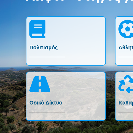
Πολιτισμός
Αθλη
Οδικό Δίκτυο
Καθα