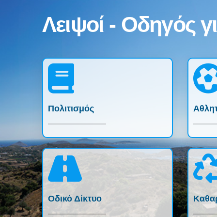
Λειψοί - Οδηγός γι
Πολιτισμός
Αθλη
Οδικό Δίκτυο
Καθα