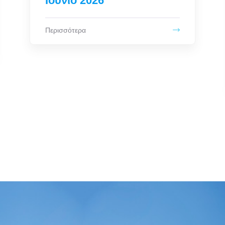
Δήμου Λειψών για τη
δεύτερη θητεία της
αυτοδιοικητικής
περιόδου [2024-2028]
Περισσότερα