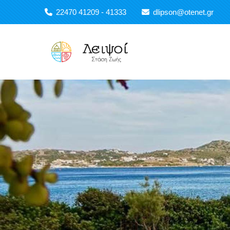
Παράκαμψη προς το κυρίως περιεχόμενο
22470 41209 - 41333
dlipson@otenet.gr
Main navigation