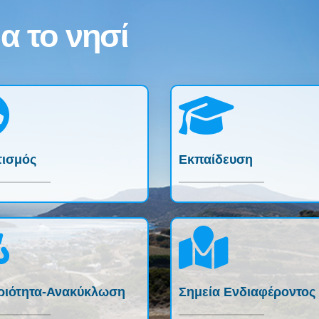
α το νησί
τισμός
Εκπαίδευση
ριότητα-Ανακύκλωση
Σημεία Ενδιαφέροντος